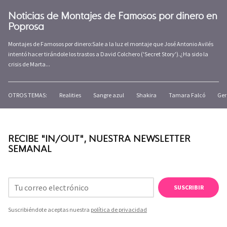
Noticias de Montajes de Famosos por dinero en
Poprosa
Montajes de Famosos por dinero:Sale a la luz el montaje que José Antonio Avilés
intentó hacer tirándole los trastos a David Colchero ('Secret Story').¿Ha sido la
crisis de Marta...
OTROS TEMAS:
Realities
Sangre azul
Shakira
Tamara Falcó
Ger
RECIBE "IN/OUT", NUESTRA NEWSLETTER
SEMANAL
SUSCRIBIR
Suscribiéndote aceptas nuestra
política de privacidad