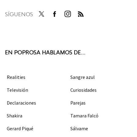
SÍGUENOS
Twit
Face
Inst
RSS
ter
boo
agra
k
m
EN POPROSA HABLAMOS DE...
Realities
Sangre azul
Televisión
Curiosidades
Declaraciones
Parejas
Shakira
Tamara Falcó
Gerard Piqué
Sálvame