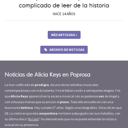
complicado de leer de la historia
HACE 14 AÑOS
MÁS ANTIGUAS
»
ARCHIVO DE NOTICIAS
Noticias de Alicia Keys en Poprosa
La han calificado de
prodigio
, de una de las estrellas musicales
contemporáneas con más talento. Y no le faltan razón a semejantes elogios. Y es
que
Alicia Keys
aparerció en la escena musical con su poderosa
voz
de ángel y
con virtuosas manos que acarician el
piano
. Todo ello envuelto en con una
fascinante
belleza
. Hoy cumple 27 años. Según unas biografías. Otras dicen que
28. Lo cierto es que esta
neoyorkina
me tiene subyugado con sus melodías, con
su último disco “
As I am
” ha demostrado que no se puede entender la música
actual sin su presencia.