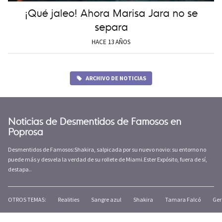
¡Qué jaleo! Ahora Marisa Jara no se
separa
HACE 13 AÑOS
ARCHIVO DE NOTICIAS
Noticias de Desmentidos de Famosos en
Poprosa
Desmentidos de Famosos:Shakira, salpicada por su nuevo novio: su entorno no
puede más y desvela la verdad de su rollete de Miami.Ester Expósito, fuera de sí,
destapa..
OTROS TEMAS:
Realities
Sangre azul
Shakira
Tamara Falcó
Ger