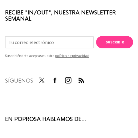
RECIBE "IN/OUT", NUESTRA NEWSLETTER
SEMANAL
SUSCRIBIR
Suscribiéndote aceptas nuestra
política de privacidad
SÍGUENOS
Twit
Face
Inst
RSS
ter
boo
agra
k
m
EN POPROSA HABLAMOS DE...