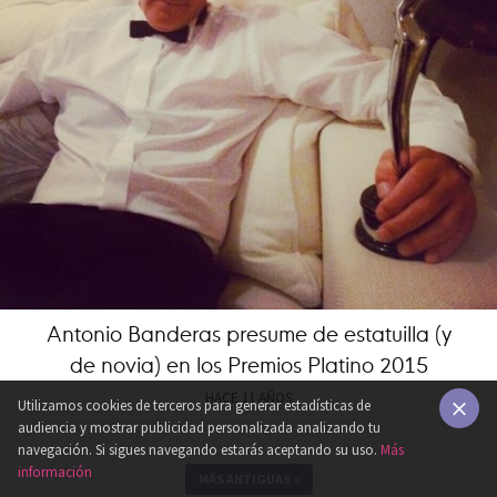
Antonio Banderas presume de estatuilla (y
de novia) en los Premios Platino 2015
HACE 11 AÑOS
Utilizamos cookies de terceros para generar estadísticas de
audiencia y mostrar publicidad personalizada analizando tu
×
navegación. Si sigues navegando estarás aceptando su uso.
Más
información
MÁS ANTIGUAS
»