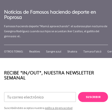
Noticias de Famosos haciendo deporte en
Poprosa
Famosos haciendo deporte:"Mamá aprovechando": el sudoroso plan nocturno de
Georgina Rodríguez cuando sus hijos se acuestan.Iker Casillas, el gallito del
gimnasio: el..
OTROS TEMAS:
Realities
Sangre azul
Shakira
Tamara Falcó
Ger
RECIBE "IN/OUT", NUESTRA NEWSLETTER
SEMANAL
SUSCRIBIR
Suscribiéndote aceptas nuestra
política de privacidad