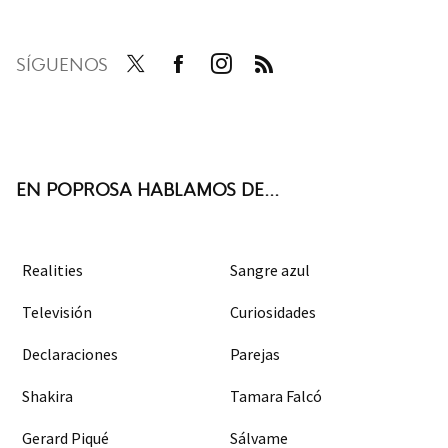
SÍGUENOS
Twit
Face
Inst
RSS
ter
boo
agra
k
m
EN POPROSA HABLAMOS DE...
Realities
Sangre azul
Televisión
Curiosidades
Declaraciones
Parejas
Shakira
Tamara Falcó
Gerard Piqué
Sálvame