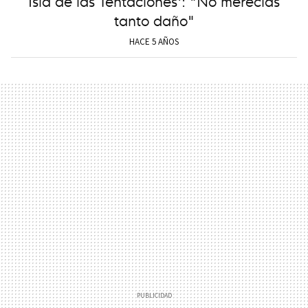
Isla de las Tentaciones': "No merecías
tanto daño"
HACE 5 AÑOS