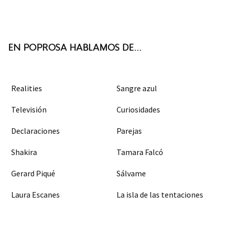
ter
boo
agra
k
m
EN POPROSA HABLAMOS DE...
Realities
Sangre azul
Televisión
Curiosidades
Declaraciones
Parejas
Shakira
Tamara Falcó
Gerard Piqué
Sálvame
Laura Escanes
La isla de las tentaciones