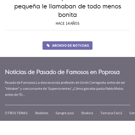
pequeña le llamaban de todo menos
bonita
HACE 14 AÑOS
ARCHIVO DE NOTICIAS
Noticias de Pasado de Famosos en Poprosa
Pasado de Famosos:La desconocida profesión de Ginés Corregüela antes de ser
"tiktoker" y concursante de 'Supervivientes'.¿Cómo ganaba pasta Pablo Motos
antes de 'El...
OTROS TEMAS:
Realities
Sangre azul
Shakira
Tamara Falcó
Ger