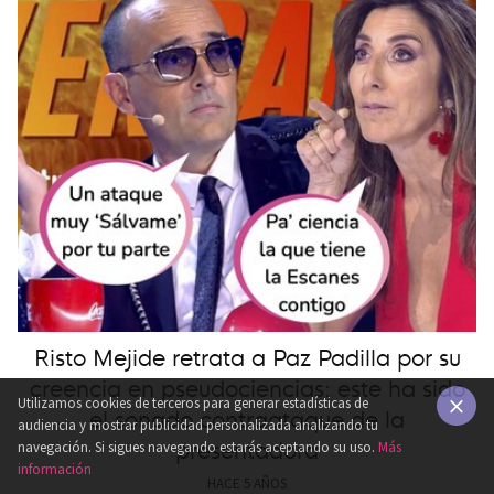
Risto Mejide retrata a Paz Padilla por su
creencia en pseudociencias: este ha sido
Utilizamos cookies de terceros para generar estadísticas de
el sonado contraataque de la
audiencia y mostrar publicidad personalizada analizando tu
presentadora
×
navegación. Si sigues navegando estarás aceptando su uso.
Más
información
HACE 5 AÑOS