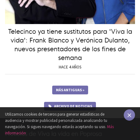
Telecinco ya tiene sustitutos para 'Viva la
vida': Frank Blanco y Verónica Dulanto,
nuevos presentadores de los fines de
semana
HACE 4 AÑOS
MÁS ANTIGUAS
»
ARCHIVO DE NOTICIAS
Utilizamos cookies de terceros para generar estadísticas de
audiencia y mostrar publicidad personalizada analizando tu
×
navegación. Si sigues navegando estarás aceptando su uso.
Más
Noticias de Viva la vida en Poprosa
información